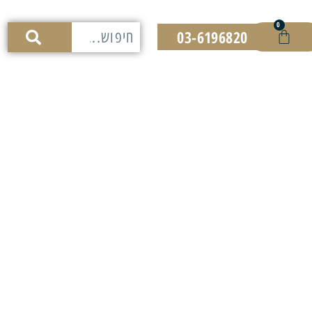
0
03-6196820