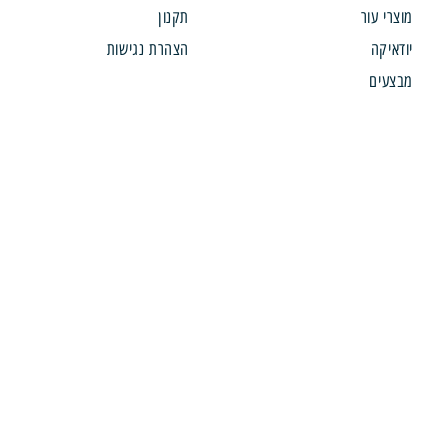
רי עור
תקנון
איקה
הצהרת נגישות
עים