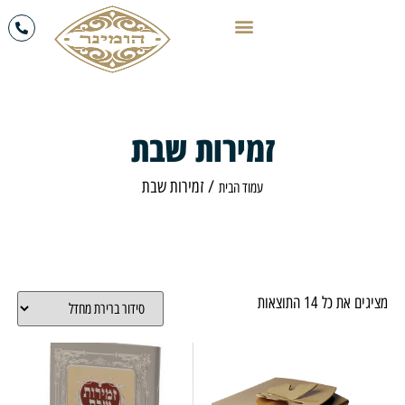
זמירות שבת
/ זמירות שבת
עמוד הבית
ל ⁦14⁩ התוצאות