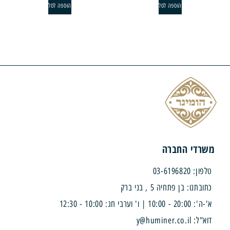
הוספה לסל
הוספה לסל
די החברה
03-619682
נו: בן פתחיה 5 , בני ברק
| ו' וערבי חג: 10:00 - 12:30
y@huminer.co